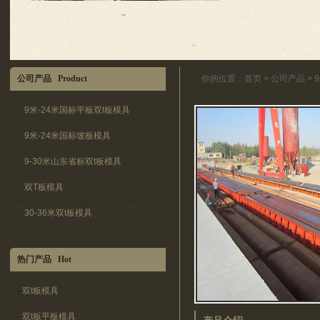
公司产品 Product
你的位置：
首页
>
公司产品
>
9米-24米国标平板双t板模具
9米-24米国标坡板模具
9-30米山东省标双t板模具
双T板模具
30-36米双t板模具
热门产品 Hot
·
双t板模具
·
双t板平板模具