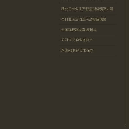
·
我公司专业生产新型国标预应力混
·
今日北京启动重污染橙色预警
·
全国现场制造双t板模具
·
公司10月份业务突出
·
双t板模具的日常保养