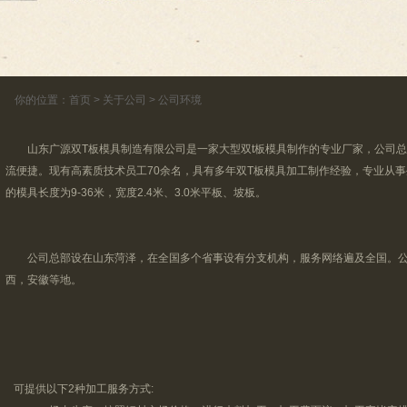
你的位置：
首页
>
关于公司
>
公司环境
山东广源双T板模具制造有限公司是一家大型双t板模具制作的专业厂家，公司总
流便捷。现有高素质技术员工70余名，具有多年双T板模具加工制作经验，专业从事
的模具长度为9-36米，宽度2.4米、3.0米平板、坡板。
公司总部设在山东菏泽，在全国多个省事设有分支机构，服务网络遍及全国。公
西，安徽等地。
可提供以下2种加工服务方式: