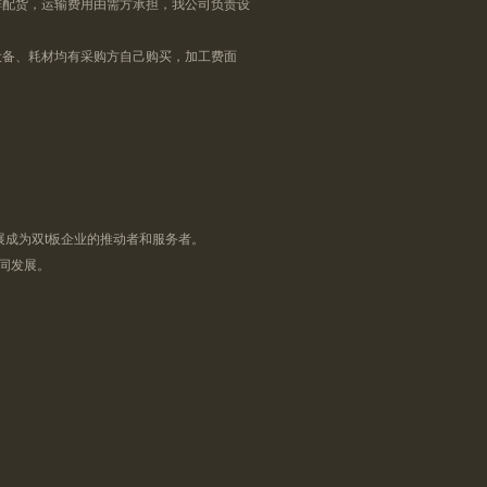
配货，运输费用由需方承担，我公司负责设
备、耗材均有采购方自己购买，加工费面
成为双t板企业的推动者和服务者。
同发展。