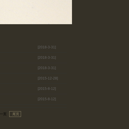
[2018-3-31]
[2018-3-31]
[2018-3-31]
[2015-12-28]
[2015-8-12]
[2015-8-12]
一页
尾页