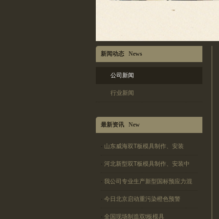
新闻动态 News
公司新闻
行业新闻
最新资讯 New
·
山东威海双T板模具制作、安装
·
河北新型双T板模具制作、安装中
·
我公司专业生产新型国标预应力混
·
今日北京启动重污染橙色预警
·
全国现场制造双t板模具