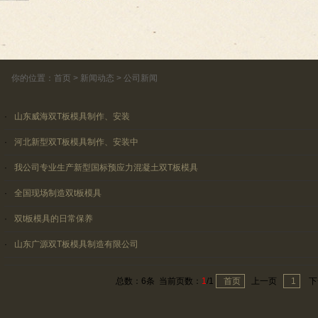
你的位置：
首页
>
新闻动态
>
公司新闻
·
山东威海双T板模具制作、安装
·
河北新型双T板模具制作、安装中
·
我公司专业生产新型国标预应力混凝土双T板模具
·
全国现场制造双t板模具
·
双t板模具的日常保养
·
山东广源双T板模具制造有限公司
总数：6条 当前页数：
1
/1
首页
上一页
1
下